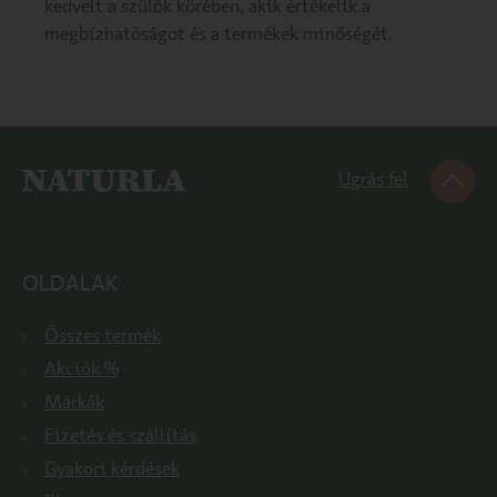
kedvelt a szülők körében, akik értékelik a
megbízhatóságot és a termékek minőségét.
Ugrás fel
OLDALAK
Összes termék
Akciók %
Márkák
Fizetés és szállítás
Gyakori kérdések