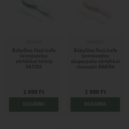
Babafésű
Babafésű
BabyOno fésű-kefe
BabyOno fésű-kefe
természetes
természetes
sörtékkel türkiz
szuperpuha sörtékkel
567/03
rózsaszín 568/04
1 690
Ft
1 990
Ft
KOSÁRBA
KOSÁRBA