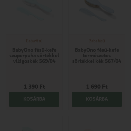
Babafésű
Babafésű
BabyOno fésű-kefe
BabyOno fésű-kefe
szuperpuha sörtékkel
természetes
világoskék 569/04
sörtékkel kék 567/04
1 390
Ft
1 690
Ft
KOSÁRBA
KOSÁRBA