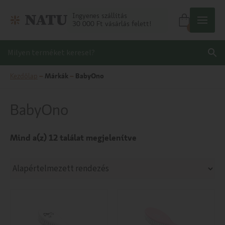
Ingyenes szállítás
30 000 Ft vásárlás felett!
0
Kezdőlap
–
Márkák
–
BabyOno
BabyOno
Mind a(z) 12 találat megjelenítve