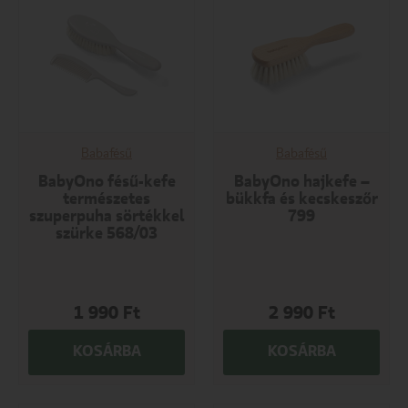
Babafésű
Babafésű
BabyOno fésű-kefe
BabyOno hajkefe –
természetes
bükkfa és kecskeszőr
szuperpuha sörtékkel
799
szürke 568/03
1 990
Ft
2 990
Ft
KOSÁRBA
KOSÁRBA