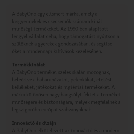
A BabyOno egy elismert márka, amely a
kisgyermekek és csecsemők számára kínál
minőségi termékeket. Az 1990-ben alapított
lengyel vállalat célja, hogy támogatást nyújtson a
szülőknek a gyerekek gondozásában, és segítse
őket a mindennapi kihívások kezelésében.
Termékkínálat
A BabyOno termékei széles skálán mozognak,
beleértve a babaruházatot, pelenkákat, etetési
kellékeket, játékokat és higiéniai termékeket. A
márka különösen nagy hangsúlyt fektet a termékei
minőségére és biztonságára, melyek megfelelnek a
legszigorúbb európai szabványoknak.
Innováció és dizájn
A BabyOno elkötelezett az innováció és a modern