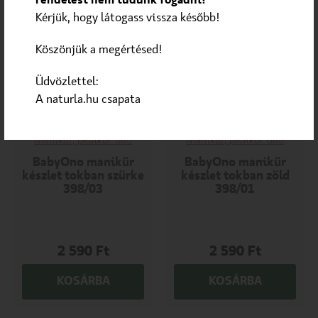
rendelést nem tudunk fogadni!
Kérjük, hogy látogass vissza később!
Köszönjük a megértésed!
Üdvözlettel:
A naturla.hu csapata
Manikűr, pedikűr olló
Manikűr, pedikűr olló
BabyOno manikűr
BabyOno manikűr
készlet tokban szürke
készlet tokban zöld
398/03
398/01
2 590
Ft
2 590
Ft
KOSÁRBA
KOSÁRBA