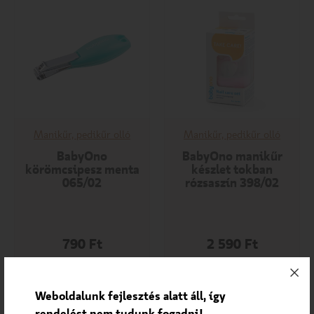
Manikűr, pedikűr olló
Manikűr, pedikűr olló
BabyOno
BabyOno manikűr
körömcsipesz menta
készlet tokban
065/02
rózsaszín 398/02
790
Ft
2 590
Ft
KOSÁRBA
KOSÁRBA
Weboldalunk fejlesztés alatt áll, így