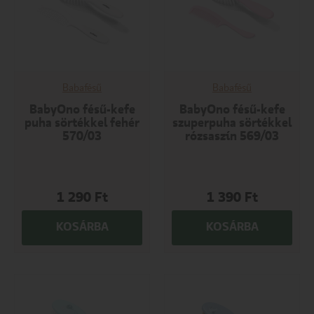
Babafésű
Babafésű
BabyOno fésű-kefe
BabyOno fésű-kefe
puha sörtékkel fehér
szuperpuha sörtékkel
570/03
rózsaszín 569/03
1 290
Ft
1 390
Ft
KOSÁRBA
KOSÁRBA