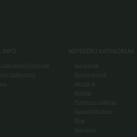
 INFÓ
NÉPSZERŰ KATEGÓRIÁK
 Szerződési Feltételek
Kategóriák
lési tájékoztató
Összes termék
zum
Akciók %
Márkák
Fizetés és szállítás
Gyakori kérdések
Blog
Kapcsolat