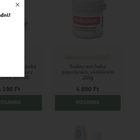
adni!
ható pelenka
Babaápoló krém
TESZT
 textilpelenka
Sudocrem baba
s 3db bambusz
popsikrém, védőkrém
izkék 397/06
250g
4 190
Ft
4 890
Ft
KOSÁRBA
KOSÁRBA