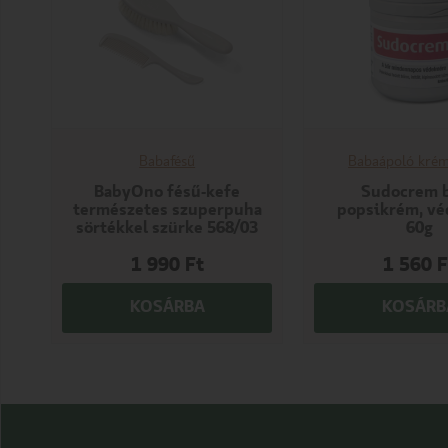
Babafésű
Babaápoló kré
BabyOno fésű-kefe
Sudocrem 
természetes szuperpuha
popsikrém, v
sörtékkel szürke 568/03
60g
1 990
Ft
1 560
F
KOSÁRBA
KOSÁRB