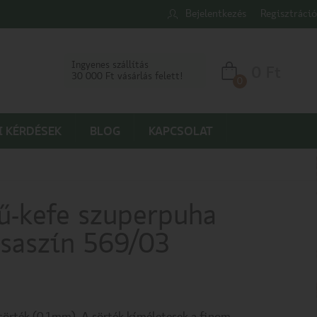
Bejelentkezés
Regisztráció
Ingyenes szállítás
0
Ft
30 000 Ft vásárlás felett!
0
I KÉRDÉSEK
BLOG
KAPCSOLAT
ű-kefe szuperpuha
zsaszín 569/03