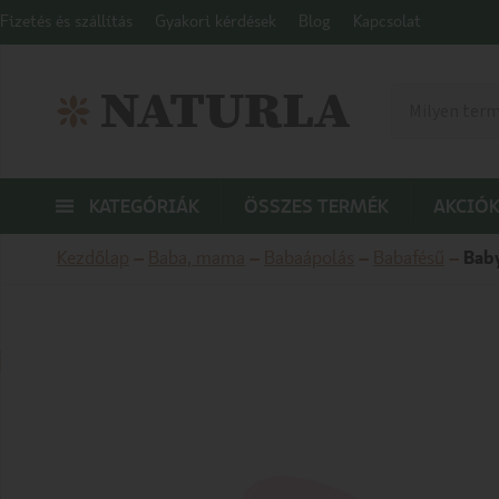
Fizetés és szállítás
Gyakori kérdések
Blog
Kapcsolat
KATEGÓRIÁK
ÖSSZES TERMÉK
AKCIÓK
Kezdőlap
–
Baba, mama
–
Babaápolás
–
Babafésű
–
Bab