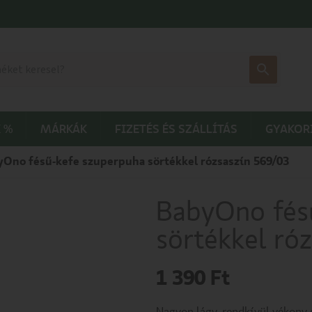
 %
MÁRKÁK
FIZETÉS ÉS SZÁLLÍTÁS
GYAKOR
yOno fésű-kefe szuperpuha sörtékkel rózsaszín 569/03
BabyOno fés
sörtékkel ró
1 390
Ft