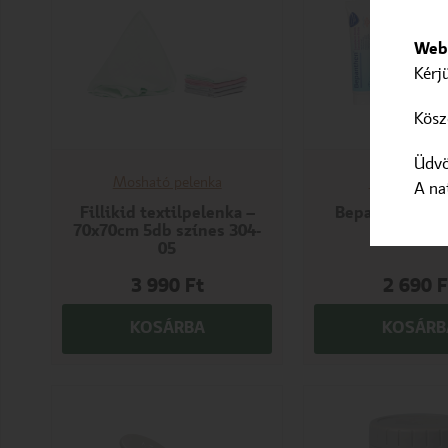
Webo
Kérj
Kösz
Üdvö
Mosható pelenka
Babaápoló 
A na
Fillikid textilpelenka –
Bepanthen Se
70x70cm 5db színes 304-
krém 20
05
3 990
Ft
2 690
F
KOSÁRBA
KOSÁRB