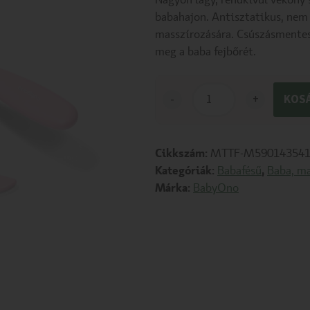
Nagyon lágy, rendkívül vékony 
babahajon. Antisztatikus, nem 
masszírozására. Csúszásmentes 
meg a baba fejbőrét.
-
+
KOS
Cikkszám:
MTTF-M590143541
Kategóriák:
Babafésű
,
Baba, m
Márka:
BabyOno