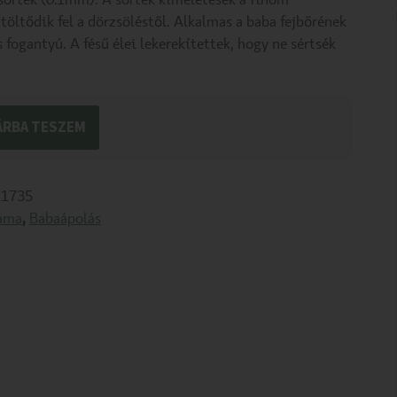
sörték (0.1mm). A sörték kíméletesek a finom
töltődik fel a dörzsöléstől. Alkalmas a baba fejbőrének
fogantyú. A fésű élei lekerekítettek, hogy ne sértsék
ÁRBA TESZEM
1735
ama
,
Babaápolás