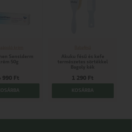
aápoló krém
Babafésű
hen Sensiderm
Akuku fésű és kefe
krém 50g
természetes sörtékkel
Bagoly kék
4 990
Ft
1 290
Ft
KOSÁRBA
KOSÁRBA