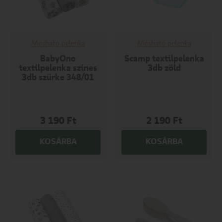
Mosható pelenka
Mosható pelenka
BabyOno
Scamp textilpelenka
textilpelenka színes
3db zöld
3db szürke 348/01
3 190
Ft
2 190
Ft
KOSÁRBA
KOSÁRBA