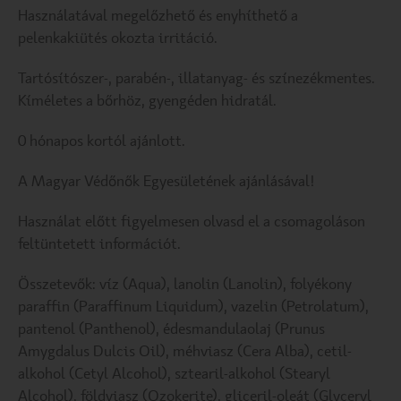
Használatával megelőzhető és enyhíthető a
pelenkakiütés okozta irritáció.
Tartósítószer-, parabén-, illatanyag- és színezékmentes.
Kíméletes a bőrhöz, gyengéden hidratál.
0 hónapos kortól ajánlott.
A Magyar Védőnők Egyesületének ajánlásával!
Használat előtt figyelmesen olvasd el a csomagoláson
feltüntetett információt.
Összetevők: víz (Aqua), lanolin (Lanolin), folyékony
paraffin (Paraffinum Liquidum), vazelin (Petrolatum),
pantenol (Panthenol), édesmandulaolaj (Prunus
Amygdalus Dulcis Oil), méhviasz (Cera Alba), cetil-
alkohol (Cetyl Alcohol), sztearil-alkohol (Stearyl
Alcohol), földviasz (Ozokerite), gliceril-oleát (Glyceryl