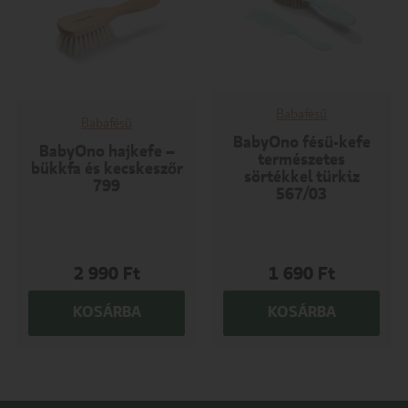
Babafésű
Babafésű
BabyOno fésű-kefe
BabyOno hajkefe –
természetes
bükkfa és kecskeszőr
sörtékkel türkiz
799
567/03
2 990
Ft
1 690
Ft
KOSÁRBA
KOSÁRBA