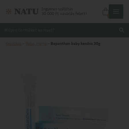
Ingyenes szállítás
30 000 Ft vásárlás felett!
0
Kezdőlap
–
Baba, mama
–
Bepanthen baby kenőcs 30g