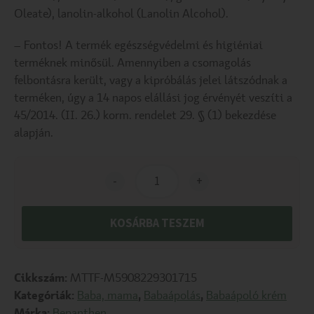
Oleate), lanolin-alkohol (Lanolin Alcohol).
– Fontos! A termék egészségvédelmi és higiéniai
terméknek minősül. Amennyiben a csomagolás
felbontásra került, vagy a kipróbálás jelei látszódnak a
terméken, úgy a 14 napos elállási jog érvényét veszíti a
45/2014. (II. 26.) korm. rendelet 29. § (1) bekezdése
alapján.
-
+
KOSÁRBA TESZEM
Cikkszám:
MTTF-M5908229301715
Kategóriák:
Baba, mama
,
Babaápolás
,
Babaápoló krém
Márka:
Bepanthen