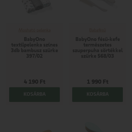
Mosható pelenka
Babafésű
BabyOno
BabyOno fésű-kefe
textilpelenka színes
természetes
3db bambusz szürke
szuperpuha sörtékkel
397/02
szürke 568/03
4 190
Ft
1 990
Ft
KOSÁRBA
KOSÁRBA