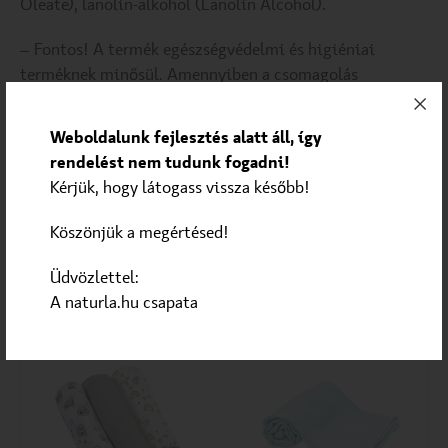
Oleate), lanolin-alkohol (Lanolin Alcohol).
– Fontos! A termék egészségvédelmi és higiéniai
terméknek minősül. Amennyiben a csomagolás
felbontásra került, vagy a kipróbálás jelei látszódnak a
terméken, úgy a 14 napos elállási jog érvényét veszíti a
Weboldalunk fejlesztés alatt áll, így
45/2014. (II. 26.) korm. rendelet 29. § (1) bekezdése
rendelést nem tudunk fogadni!
alapján.
Kérjük, hogy látogass vissza később!
Köszönjük a megértésed!
Üdvözlettel:
Ezek is érdekelhetnek
A naturla.hu csapata