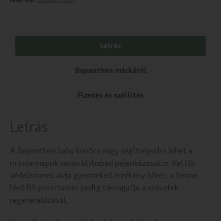
Leírás
Bepanthen márkáról
Fizetés és szállítás
Leírás
A Bepanthen baby kenőcs nagy segítségedre lehet a
mindennapok során kisbabád pelenkázásakor. Kettős
védelemmel: óvja gyermeked érzékeny bőrét, a benne
lévő B5 provitamin pedig támogatja a szövetek
regenerálódását.