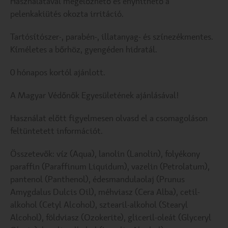
Használatával megelőzhető és enyhíthető a
pelenkakiütés okozta irritáció.
Tartósítószer-, parabén-, illatanyag- és színezékmentes.
Kíméletes a bőrhöz, gyengéden hidratál.
0 hónapos kortól ajánlott.
A Magyar Védőnők Egyesületének ajánlásával!
Használat előtt figyelmesen olvasd el a csomagoláson
feltüntetett információt.
Összetevők: víz (Aqua), lanolin (Lanolin), folyékony
paraffin (Paraffinum Liquidum), vazelin (Petrolatum),
pantenol (Panthenol), édesmandulaolaj (Prunus
Amygdalus Dulcis Oil), méhviasz (Cera Alba), cetil-
alkohol (Cetyl Alcohol), sztearil-alkohol (Stearyl
Alcohol), földviasz (Ozokerite), gliceril-oleát (Glyceryl