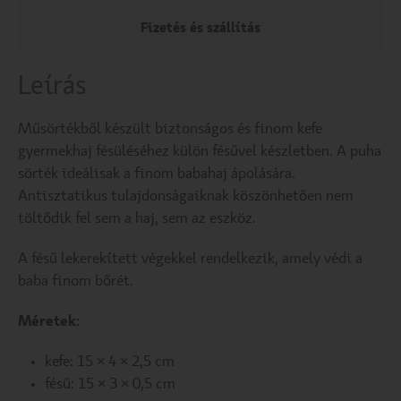
Fizetés és szállítás
Leírás
Műsörtékből készült biztonságos és finom kefe
gyermekhaj fésüléséhez külön fésűvel készletben. A puha
sörték ideálisak a finom babahaj ápolására.
Antisztatikus tulajdonságaiknak köszönhetően nem
töltődik fel sem a haj, sem az eszköz.
A fésű lekerekített végekkel rendelkezik, amely védi a
baba finom bőrét.
Méretek:
kefe: 15 × 4 × 2,5 cm
fésű: 15 × 3 × 0,5 cm