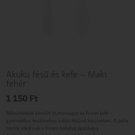
Akuku fésű és kefe – Maki
fehér
1 150
Ft
Műsörtékből készült biztonságos és finom kefe
gyermekhaj fésüléséhez külön fésűvel készletben. A puha
sörték ideálisak a finom babahaj ápolására.