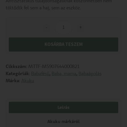
Antisztatikus tulajdonságaiknak köszönhetően nem
töltődik fel sem a haj, sem az eszköz.
-
+
KOSÁRBA TESZEM
Cikkszám:
MTTF-M5907644000821
Kategóriák:
Babafésű
,
Baba, mama
,
Babaápolás
Márka:
Akuku
Leírás
Akuku márkáról