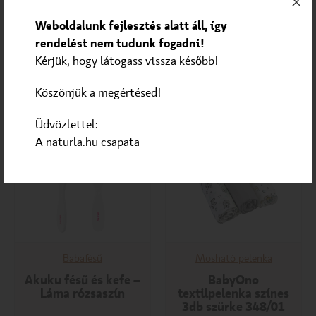
Weboldalunk fejlesztés alatt áll, így
1 290
Ft
2 190
Ft
rendelést nem tudunk fogadni!
Kérjük, hogy látogass vissza később!
KOSÁRBA
KOSÁRBA
Köszönjük a megértésed!
Üdvözlettel:
A naturla.hu csapata
Babafésű
Mosható pelenka
Akuku fésű és kefe –
BabyOno
Láma rózsaszín
textilpelenka színes
3db szürke 348/01