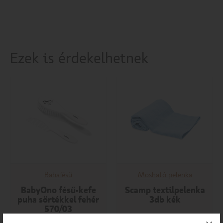
Ezek is érdekelhetnek
Babafésű
Mosható pelenka
BabyOno fésű-kefe
Scamp textilpelenka
puha sörtékkel fehér
3db kék
570/03