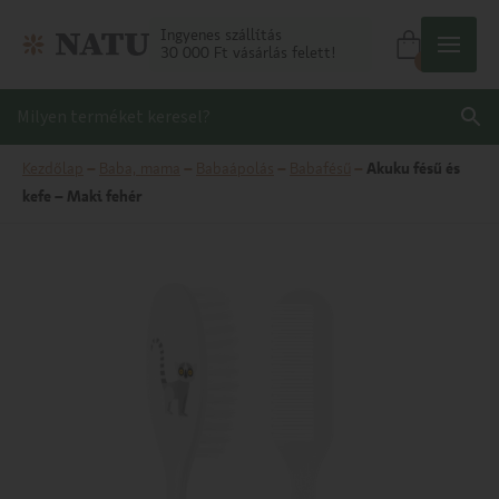
Ingyenes szállítás
30 000 Ft vásárlás felett!
0
Kezdőlap
–
Baba, mama
–
Babaápolás
–
Babafésű
–
Akuku fésű és
kefe – Maki fehér