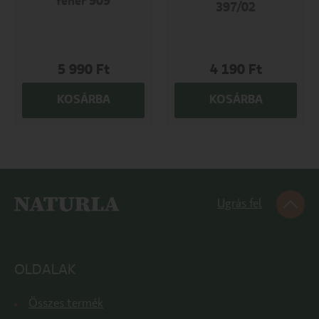
fehér 909
397/02
5 990
Ft
4 190
Ft
KOSÁRBA
KOSÁRBA
Ugrás fel
OLDALAK
Összes termék