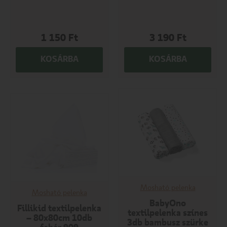
1 150
Ft
3 190
Ft
KOSÁRBA
KOSÁRBA
Mosható pelenka
Mosható pelenka
BabyOno
Fillikid textilpelenka
textilpelenka színes
– 80x80cm 10db
3db bambusz szürke