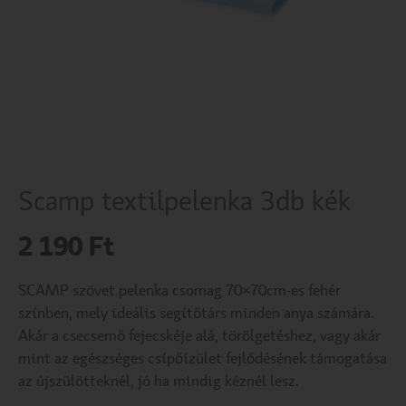
Scamp textilpelenka 3db kék
2 190
Ft
SCAMP szövet pelenka csomag 70×70cm-es fehér
színben, mely ideális segítőtárs minden anya számára.
Akár a csecsemő fejecskéje alá, törölgetéshez, vagy akár
mint az egészséges csípőízület fejlődésének támogatása
az újszülötteknél, jó ha mindig kéznél lesz.