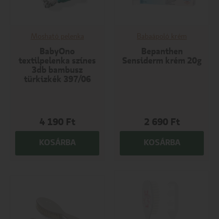
Mosható pelenka
Babaápoló krém
BabyOno
Bepanthen
textilpelenka színes
Sensiderm krém 20g
3db bambusz
türkizkék 397/06
4 190
Ft
2 690
Ft
KOSÁRBA
KOSÁRBA