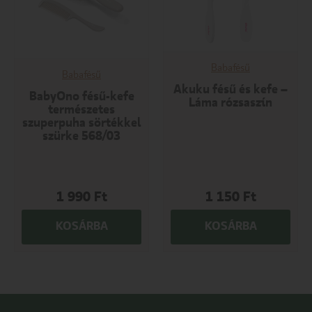
Babafésű
Babafésű
Akuku fésű és kefe –
BabyOno fésű-kefe
Láma rózsaszín
természetes
szuperpuha sörtékkel
szürke 568/03
1 990
Ft
1 150
Ft
KOSÁRBA
KOSÁRBA