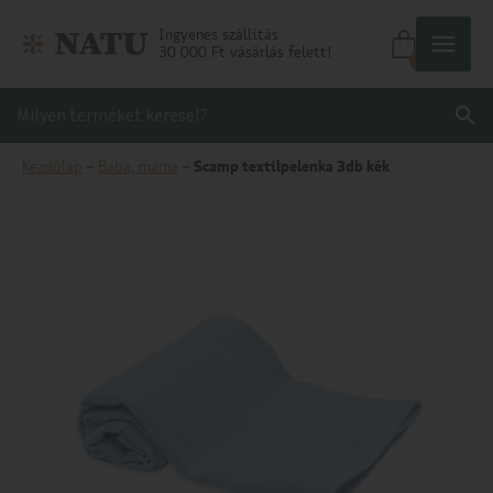
Ingyenes szállítás
30 000 Ft vásárlás felett!
0
Kezdőlap
–
Baba, mama
–
Scamp textilpelenka 3db kék