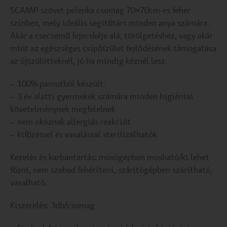
SCAMP szövet pelenka csomag 70×70cm-es fehér
színben, mely ideális segítőtárs minden anya számára.
Akár a csecsemő fejecskéje alá, törölgetéshez, vagy akár
mint az egészséges csípőízület fejlődésének támogatása
az újszülötteknél, jó ha mindig kéznél lesz.
– 100% pamutból készült.
– 3 év alatti gyermekek számára minden higiéniai
követelménynek megfelelnek
– nem okoznak allergiás reakciót
– kifőzéssel és vasalással sterilizálhatók
Kezelés és karbantartás: mosógépben mosható/ki lehet
főzni, nem szabad fehéríteni, szárítógépben szárítható,
vasalható.
Kiszerelés: 3db/csomag