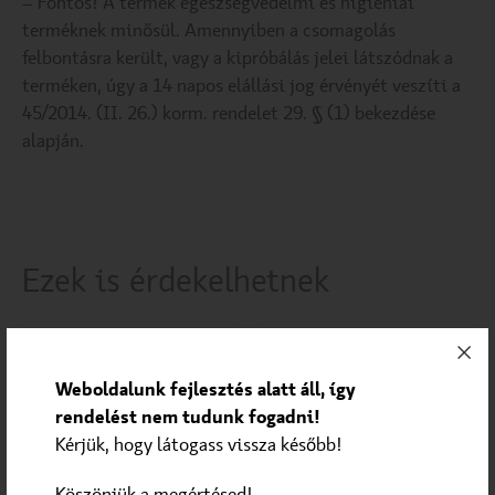
– Fontos! A termék egészségvédelmi és higiéniai
terméknek minősül. Amennyiben a csomagolás
felbontásra került, vagy a kipróbálás jelei látszódnak a
terméken, úgy a 14 napos elállási jog érvényét veszíti a
45/2014. (II. 26.) korm. rendelet 29. § (1) bekezdése
alapján.
Ezek is érdekelhetnek
Weboldalunk fejlesztés alatt áll, így
rendelést nem tudunk fogadni!
Kérjük, hogy látogass vissza később!