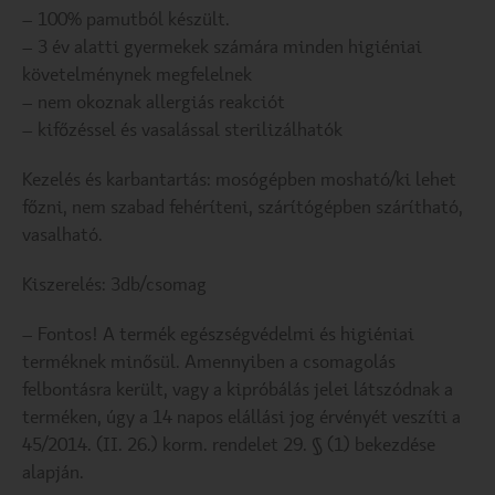
– 100% pamutból készült.
– 3 év alatti gyermekek számára minden higiéniai
követelménynek megfelelnek
– nem okoznak allergiás reakciót
– kifőzéssel és vasalással sterilizálhatók
Kezelés és karbantartás: mosógépben mosható/ki lehet
főzni, nem szabad fehéríteni, szárítógépben szárítható,
vasalható.
Kiszerelés: 3db/csomag
– Fontos! A termék egészségvédelmi és higiéniai
terméknek minősül. Amennyiben a csomagolás
felbontásra került, vagy a kipróbálás jelei látszódnak a
terméken, úgy a 14 napos elállási jog érvényét veszíti a
45/2014. (II. 26.) korm. rendelet 29. § (1) bekezdése
alapján.