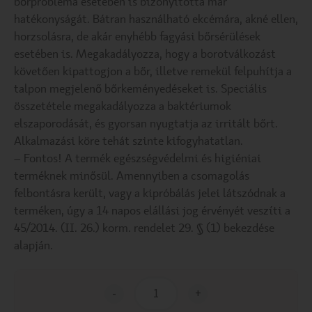
bőrprobléma esetében is bizonyította már
hatékonyságát. Bátran használható ekcémára, akné ellen,
horzsolásra, de akár enyhébb fagyási bőrsérülések
esetében is. Megakadályozza, hogy a borotválkozást
követően kipattogjon a bőr, illetve remekül felpuhítja a
talpon megjelenő bőrkeményedéseket is. Speciális
összetétele megakadályozza a baktériumok
elszaporodását, és gyorsan nyugtatja az irritált bőrt.
Alkalmazási köre tehát szinte kifogyhatatlan.
– Fontos! A termék egészségvédelmi és higiéniai
terméknek minősül. Amennyiben a csomagolás
felbontásra került, vagy a kipróbálás jelei látszódnak a
terméken, úgy a 14 napos elállási jog érvényét veszíti a
45/2014. (II. 26.) korm. rendelet 29. § (1) bekezdése
alapján.
-
+