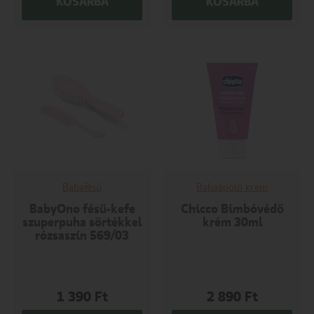
KOSÁRBA
KOSÁRBA
Babafésű
Babaápoló krém
BabyOno fésű-kefe
Chicco Bimbóvédő
szuperpuha sörtékkel
krém 30ml
rózsaszín 569/03
1 390
Ft
2 890
Ft