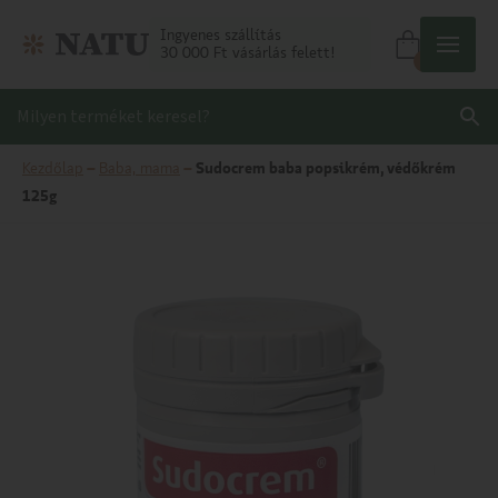
Ingyenes szállítás
30 000 Ft vásárlás felett!
0
Kezdőlap
–
Baba, mama
–
Sudocrem baba popsikrém, védőkrém
125g