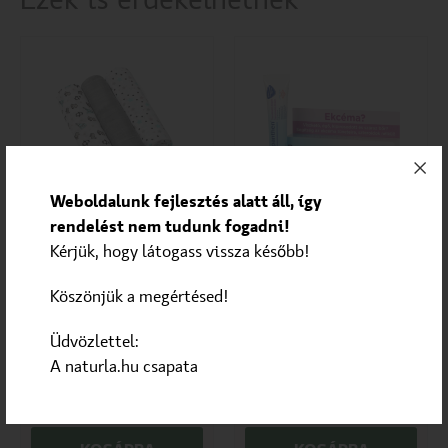
Ezek is érdekelhetnek
Weboldalunk fejlesztés alatt áll, így
rendelést nem tudunk fogadni!
Mosható pelenka
Babaápoló krém
Kérjük, hogy látogass vissza később!
BabyOno
Bepanthen
textilpelenka színes
Sensiderm krém 20g
Köszönjük a megértésed!
3db bambusz szürke
397/02
Üdvözlettel:
A naturla.hu csapata
4 190
Ft
2 690
Ft