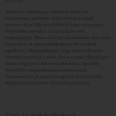
Sudocrem elsősorban a pelenkával fedett bőr
mindennapos védelmére fejklesztették ki babák
számára, de az idők során kiderült, hogy számos más
bőrprobléma esetében is bizonyította már
hatékonyságát. Bátran használható ekcémára, akné ellen,
horzsolásra, de akár enyhébb fagyási bőrsérülések
esetében is. Megakadályozza, hogy a borotválkozást
követően kipattogjon a bőr, illetve remekül felpuhítja a
talpon megjelenő bőrkeményedéseket is. Speciális
összetétele megakadályozza a baktériumok
elszaporodását, és gyorsan nyugtatja az irritált bőrt.
Alkalmazási köre tehát szinte kifogyhatatlan.