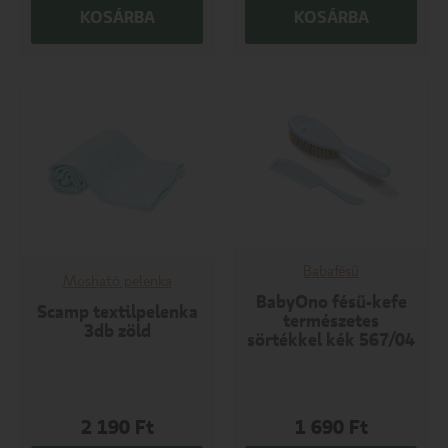
KOSÁRBA
KOSÁRBA
Babafésű
Mosható pelenka
BabyOno fésű-kefe
Scamp textilpelenka
természetes
3db zöld
sörtékkel kék 567/04
2 190
Ft
1 690
Ft