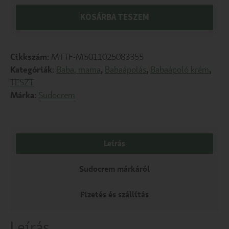
KOSÁRBA TESZEM
Cikkszám:
MTTF-M5011025083355
Kategóriák:
Baba, mama
,
Babaápolás
,
Babaápoló krém
,
TESZT
Márka:
Sudocrem
Leírás
Sudocrem márkáról
Fizetés és szállítás
Leírás