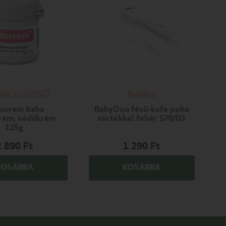
poló krém
TESZT
Babafésű
ocrem baba
BabyOno fésű-kefe puha
rém, védőkrém
sörtékkel fehér 570/03
125g
2 890
Ft
1 290
Ft
KOSÁRBA
KOSÁRBA