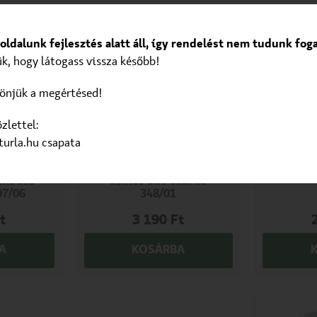
ldalunk fejlesztés alatt áll, így rendelést nem tudunk fog
ük, hogy látogass vissza később!
önjük a megértésed!
zlettel:
turla.hu csapata
enka
Mosható pelenka
Mos
lpelenka
BabyOno textilpelenka
Scamp te
ambusz
színes 3db szürke
97/06
348/01
t
3 190
Ft
A
KOSÁRBA