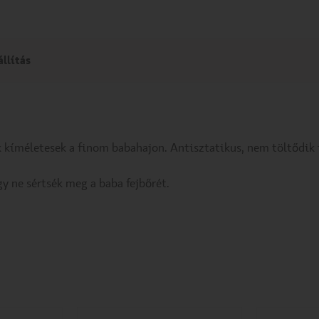
állítás
 kíméletesek a finom babahajon. Antisztatikus, nem töltődik f
y ne sértsék meg a baba fejbőrét.