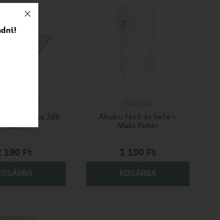
adni!
ható pelenka
Babafésű
xtilpelenka 3db
Akuku fésű és kefe –
kék
Maki fehér
2 190
Ft
1 150
Ft
KOSÁRBA
KOSÁRBA