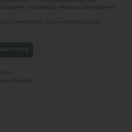
sörték (0.1mm). A sörték kíméletesek a finom
töltődik fel a dörzsöléstől. Alkalmas a baba fejbőrének
 élei lekerekítettek, hogy ne sértsék meg a baba
ÁRBA TESZEM
1742
ama
,
Babaápolás