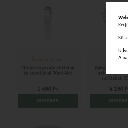
Webo
Kérj
Kösz
Üdvö
A na
Babakozmetikum
Mosható pel
Chicco ínyzselé xilitollal
BabyOno texti
és kamillával 30ml 4hó
színes 3db b
türkizkék 3
1 490
Ft
4 190
F
KOSÁRBA
KOSÁRB