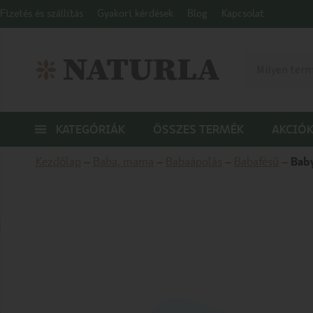
Fizetés és szállítás
Gyakori kérdések
Blog
Kapcsolat
KATEGÓRIÁK
ÖSSZES TERMÉK
AKCIÓK
Kezdőlap
–
Baba, mama
–
Babaápolás
–
Babafésű
–
Bab