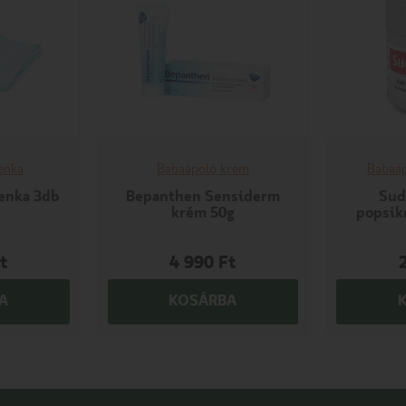
enka
Babaápoló krém
Babaá
lenka 3db
Bepanthen Sensiderm
Sud
krém 50g
popsik
t
4 990
Ft
A
KOSÁRBA