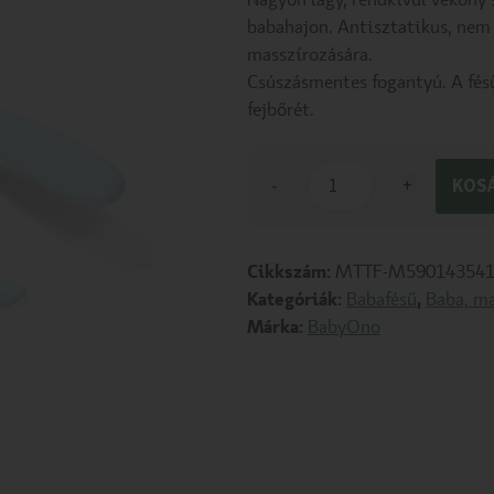
Nagyon lágy, rendkívül vékony 
babahajon. Antisztatikus, nem 
masszírozására.
Csúszásmentes fogantyú. A fésű
fejbőrét.
-
+
KOS
Cikkszám:
MTTF-M590143541
Kategóriák:
Babafésű
,
Baba, m
Márka:
BabyOno