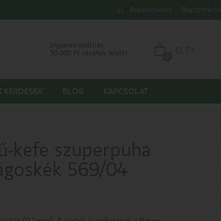
Bejelentkezés
Regisztráció
Ingyenes szállítás
0
Ft
30 000 Ft vásárlás felett!
0
I KÉRDÉSEK
BLOG
KAPCSOLAT
ű-kefe szuperpuha
lágoskék 569/04