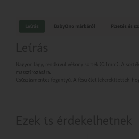
Leírás
BabyOno márkáról
Fizetés és sz
Leírás
Nagyon lágy, rendkívül vékony sörték (0.1mm). A sörték
masszírozására.
Csúszásmentes fogantyú. A fésű élei lekerekítettek, hog
Ezek is érdekelhetnek