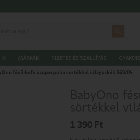
 %
MÁRKÁK
FIZETÉS ÉS SZÁLLÍTÁS
GYAKOR
yOno fésű-kefe szuperpuha sörtékkel világoskék 569/04
BabyOno fés
sörtékkel vi
1 390
Ft