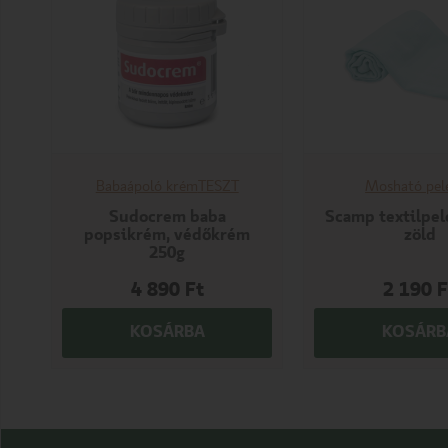
Babaápoló krém
TESZT
Mosható pel
Sudocrem baba
Scamp textilpe
popsikrém, védőkrém
zöld
250g
4 890
Ft
2 190
F
KOSÁRBA
KOSÁRB