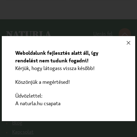
Ugrás fel
Weboldalunk fejlesztés alatt áll, így
rendelést nem tudunk fogadni!
OLDALAK
Kérjük, hogy látogass vissza később!
Összes termék
Köszönjük a megértésed!
Akciók %
Márkák
Üdvözlettel:
A naturla.hu csapata
Fizetés és szállítás
Gyakori kérdések
Blog
Kapcsolat