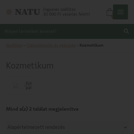
Ingyenes szállítás
30 000 Ft vásárlás felett!
0
Kezdőlap
–
Szépségápolás és egészség
–
Kozmetikum
Kozmetikum
Fültisztító
(2)
pálcika
Mind a(z) 2 találat megjelenítve