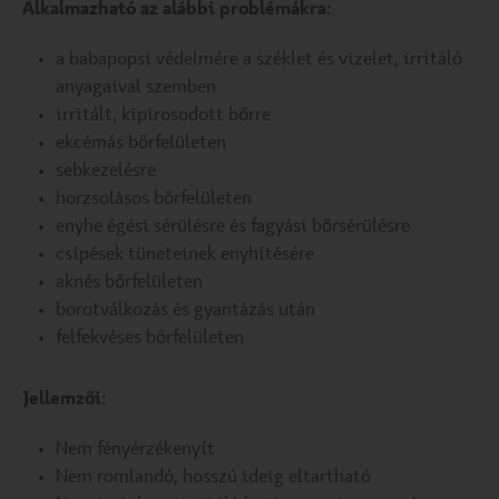
Alkalmazható az alábbi problémákra:
a babapopsi védelmére a széklet és vizelet, irritáló
anyagaival szemben
irritált, kipirosodott bőrre
ekcémás bőrfelületen
sebkezelésre
horzsolásos bőrfelületen
enyhe égési sérülésre és fagyási bőrsérülésre
csípések tüneteinek enyhítésére
aknés bőrfelületen
borotválkozás és gyantázás után
felfekvéses bőrfelületen
Jellemzői:
Nem fényérzékenyít
Nem romlandó, hosszú ideig eltartható