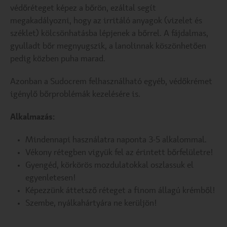
védőréteget képez a bőrön, ezáltal segít
megakadályozni, hogy az irritáló anyagok (vizelet és
széklet) kölcsönhatásba lépjenek a bőrrel. A fájdalmas,
gyulladt bőr megnyugszik, a lanolinnak köszönhetően
pedig közben puha marad.
Azonban a Sudocrem felhasználható egyéb, védőkrémet
igénylő bőrproblémák kezelésére is.
Alkalmazás:
Mindennapi használatra naponta 3-5 alkalommal.
Vékony rétegben vigyük fel az érintett bőrfelületre!
Gyengéd, körkörös mozdulatokkal oszlassuk el
egyenletesen!
Képezzünk áttetsző réteget a finom állagú krémből!
Szembe, nyálkahártyára ne kerüljön!