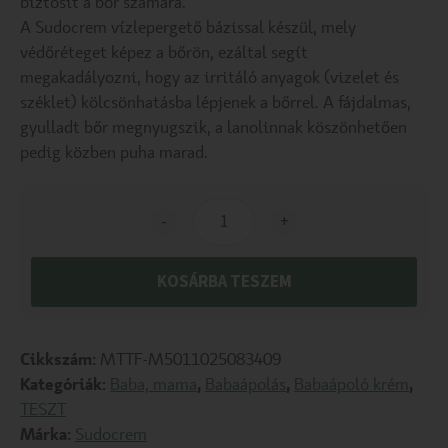
biztosít a bőr számára.
A Sudocrem vízlepergető bázissal készül, mely
védőréteget képez a bőrön, ezáltal segít
megakadályozni, hogy az irritáló anyagok (vizelet és
széklet) kölcsönhatásba lépjenek a bőrrel. A fájdalmas,
gyulladt bőr megnyugszik, a lanolinnak köszönhetően
pedig közben puha marad.
-
+
KOSÁRBA TESZEM
Cikkszám:
MTTF-M5011025083409
Kategóriák:
Baba, mama
,
Babaápolás
,
Babaápoló krém
,
TESZT
Márka:
Sudocrem