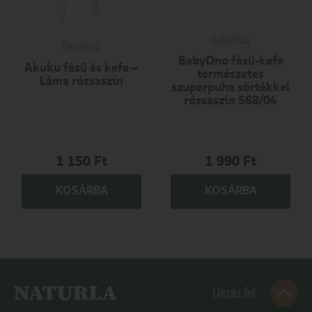
Babafésű
Babafésű
BabyOno fésű-kefe
Akuku fésű és kefe –
természetes
Láma rózsaszín
szuperpuha sörtékkel
rózsaszín 568/04
1 150
Ft
1 990
Ft
KOSÁRBA
KOSÁRBA
Ugrás fel