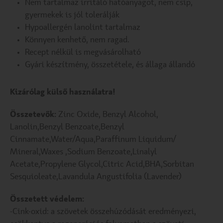
Nem tartalmaz irritáló hatóanyagot, nem csíp,
gyermekek is jól tolerálják
Hypoallergén lanolint tartalmaz
Könnyen kenhető, nem ragad.
Recept nélkül is megvásárolható
Gyári készítmény, összetétele, és állaga állandó
Kizárólag külső használatra!
Összetevők:
Zinc Oxide, Benzyl Alcohol,
Lanolin,Benzyl Benzoate,Benzyl
Cinnamate,Water/Aqua,Paraffinum Liquidum/
Mineral,Waxes ,Sodium Benzoate,Linalyl
Acetate,Propylene Glycol,Citric Acid,BHA,Sorbitan
Sesquioleate,Lavandula Angustifolia (Lavender)
Összetett védelem:
-Cink-oxid: a szövetek összehúzódását eredményezi,