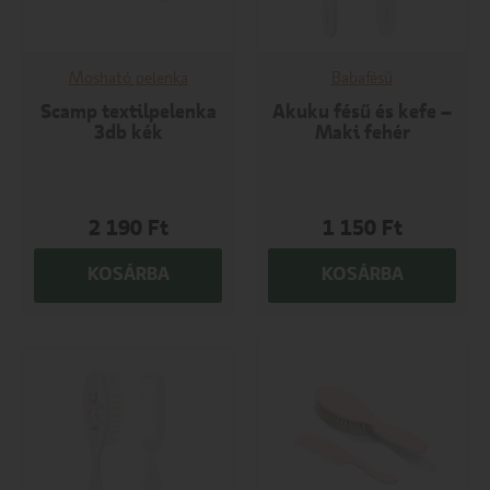
Mosható pelenka
Babafésű
Scamp textilpelenka
Akuku fésű és kefe –
3db kék
Maki fehér
2 190
Ft
1 150
Ft
KOSÁRBA
KOSÁRBA