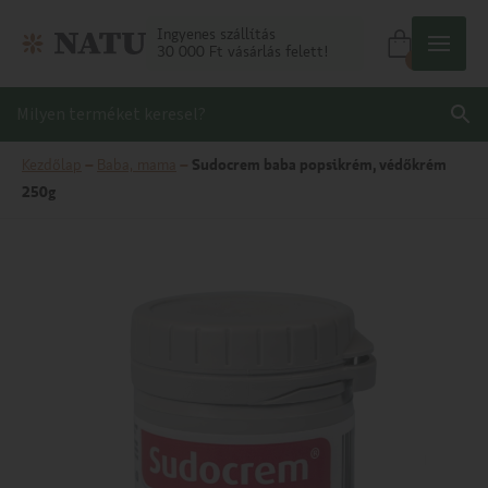
Ingyenes szállítás
30 000 Ft vásárlás felett!
0
Kezdőlap
–
Baba, mama
–
Sudocrem baba popsikrém, védőkrém
250g