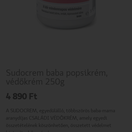
Sudocrem baba popsikrém,
védőkrém 250g
4 890
Ft
A SUDOCREM, egyedülálló, többszörös baba-mama
aranydíjas CSALÁDI VÉDÕKRÉM, amely egyedi
összetételének köszönhetően, összetett védelmet