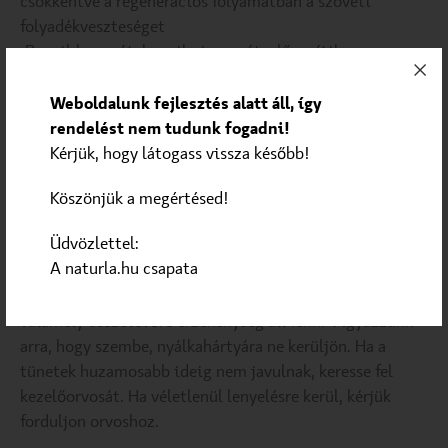
csökkentve a regenerációs folyamatban a szöveti
folyadékveszteséget
-Benzil-benzoát, benzil-cinnamát: elősegítik a
hámsejtek növekedését, gyorsítják a hámképződési
folyamatot
Weboldalunk fejlesztés alatt áll, így
-Benzil-alkohol: gátolja a baktériumok elszaporodását,
rendelést nem tudunk fogadni!
enyhíti a kellemetlen, égő érzetet
Kérjük, hogy látogass vissza később!
-Lanolin: puhít és hidratál, segít megőrizni a bőr
Köszönjük a megértésed!
nedvességét
Üdvözlettel:
Figyelmeztetés:
Esetenként helyi érzékenység
A naturla.hu csapata
előfordulhat. Ilyenkor, vagy ha a tünetek nem enyhülnek,
forduljon orvoshoz. Ne alkalmazzuk, amennyiben
valamely összetevőre érzékenység áll fenn. Vigyázzunk
arra, hogy szembe, nyálkahártyára ne kerüljön. Ha a
tünetek huzamosabb ideig nem javulnak, keresse fel
kezelőorvosát. Ha véletlenül lenyelésre kerül, kérjük
forduljon orvoshoz.