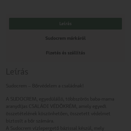
Leírás
Sudocrem márkáról
Fizetés és szállítás
Leírás
Sudocrem – Bőrvédelem a családnak!
A SUDOCREM, egyedülálló, többszörös baba-mama
aranydíjas CSALÁDI VÉDÕKRÉM, amely egyedi
összetételének köszönhetően, összetett védelmet
biztosít a bőr számára.
A Sudocrem vízlepergető bázissal készül, mely