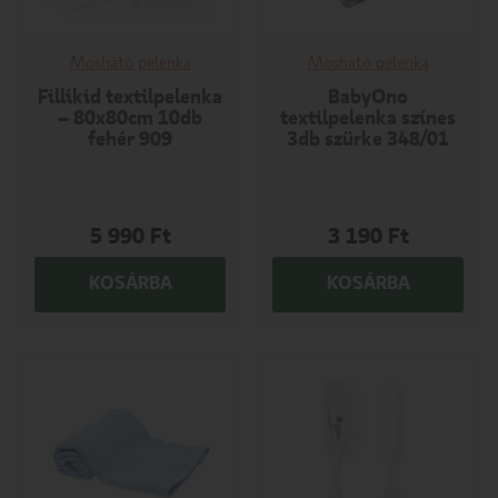
Mosható pelenka
Mosható pelenka
Fillikid textilpelenka
BabyOno
– 80x80cm 10db
textilpelenka színes
fehér 909
3db szürke 348/01
5 990
Ft
3 190
Ft
KOSÁRBA
KOSÁRBA