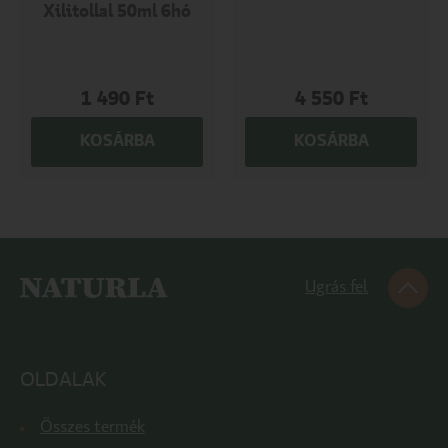
Xilitollal 50ml 6hó
1 490
Ft
4 550
Ft
KOSÁRBA
KOSÁRBA
Ugrás fel
OLDALAK
Összes termék