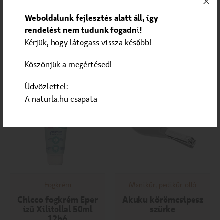
Weboldalunk fejlesztés alatt áll, így
rendelést nem tudunk fogadni!
1 290
Ft
2 590
Ft
Kérjük, hogy látogass vissza később!
KOSÁRBA
KOSÁRBA
Köszönjük a megértésed!
Üdvözlettel:
A naturla.hu csapata
Fogkrém
Manikűr, pedikűr olló
Chicco fogkrém Eper
Akuku körömcsipesz
ízű Xilitollal 50ml
szürke
12hó