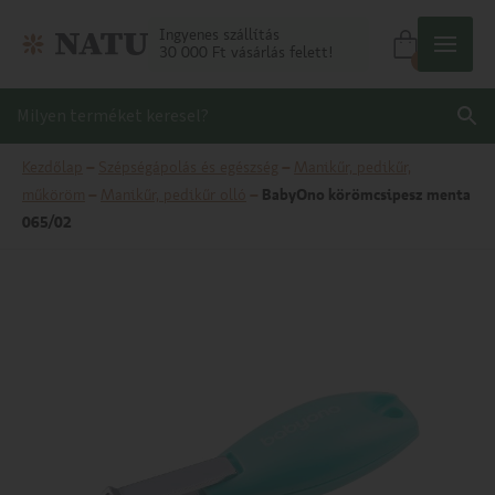
Ingyenes szállítás
30 000 Ft vásárlás felett!
0
Kezdőlap
–
Szépségápolás és egészség
–
Manikűr, pedikűr,
műköröm
–
Manikűr, pedikűr olló
–
BabyOno körömcsipesz menta
065/02