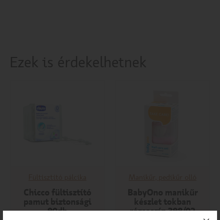
Ezek is érdekelhetnek
Fültisztító pálcika
Manikűr, pedikűr olló
Chicco fültisztító
BabyOno manikűr
pamut biztonsági
készlet tokban
90db
rózsaszín 398/02