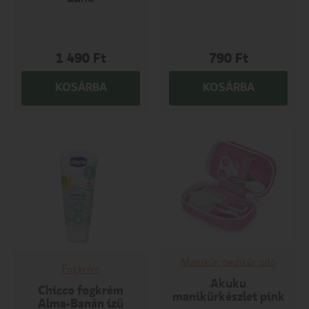
1 490
Ft
790
Ft
KOSÁRBA
KOSÁRBA
Manikűr, pedikűr olló
Fogkrém
Akuku
Chicco fogkrém
manikűrkészlet pink
Alma-Banán ízű