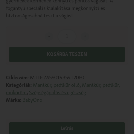
gyermekek körmének könnyű és pontos vágását. A
fogantyú speciális kialakítása megkönnyíti és
biztonságosabbá teszi a vágást.
-
+
KOSÁRBA TESZEM
Cikkszám:
MTTF-M5901435412060
Kategóriák:
Manikűr, pedikűr olló
,
Manikűr, pedikűr,
műköröm
,
Szépségápolás és egészség
Márka:
BabyOno
Leírás