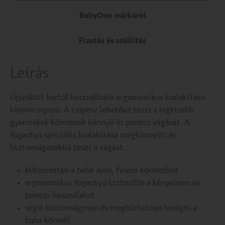
BabyOno márkáról
Fizetés és szállítás
Leírás
Újszülött kortól használható ergonomikus kialakítású
körömcsipesz. A csipesz lehetővé teszi a legkisebb
gyermekek körmének könnyű és pontos vágását. A
fogantyú speciális kialakítása megkönnyíti és
biztonságosabbá teszi a vágást.
kifejezetten a baba apró, finom körmeihez
ergonomikus fogantyú biztosítja a kényelmes és
pontos használatot
segít biztonságosan és megbízhatóan levágni a
baba körmét