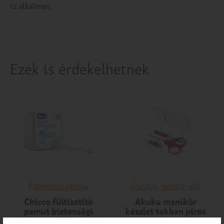
is alkalmas
Ezek is érdekelhetnek
Fültisztító pálcika
Manikűr, pedikűr olló
Chicco fültisztító
Akuku manikűr
pamut biztonsági
készlet tokban piros
90db