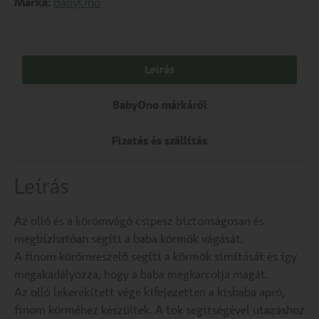
Márka:
BabyOno
Leírás
BabyOno márkáról
Fizetés és szállítás
Leírás
Az olló és a körömvágó csipesz biztonságosan és
megbízhatóan segíti a baba körmök vágását.
A finom körömreszelő segíti a körmök simítását és így
megakadályozza, hogy a baba megkarcolja magát.
Az olló lekerekített vége kifejezetten a kisbaba apró,
finom körméhez készültek. A tok segítségével utazáshoz