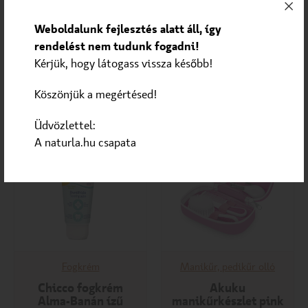
Weboldalunk fejlesztés alatt áll, így
rendelést nem tudunk fogadni!
1 290
Ft
1 890
Ft
Kérjük, hogy látogass vissza később!
KOSÁRBA
KOSÁRBA
Köszönjük a megértésed!
Üdvözlettel:
A naturla.hu csapata
Fogkrém
Manikűr, pedikűr olló
Chicco fogkrém
Akuku
Alma-Banán ízű
manikűrkészlet pink