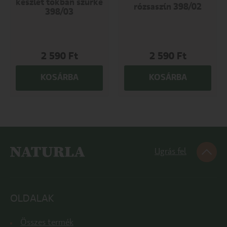
készlet tokban szürke
rózsaszín 398/02
398/03
2 590
Ft
2 590
Ft
KOSÁRBA
KOSÁRBA
Ugrás fel
OLDALAK
Összes termék