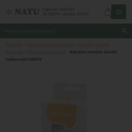
Ingyenes szállítás
30 000 Ft vásárlás felett!
0
Kezdőlap
–
Szépségápolás és egészség
–
Manikűr, pedikűr,
műköröm
–
Manikűr, pedikűr olló
–
BabyOno manikűr készlet
tokban zöld 398/01