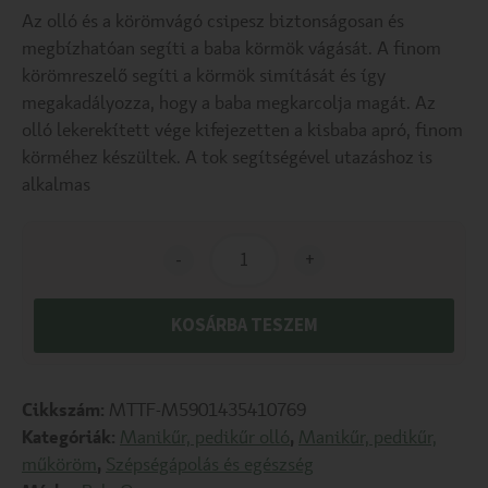
Az olló és a körömvágó csipesz biztonságosan és
megbízhatóan segíti a baba körmök vágását. A finom
körömreszelő segíti a körmök simítását és így
megakadályozza, hogy a baba megkarcolja magát. Az
olló lekerekített vége kifejezetten a kisbaba apró, finom
körméhez készültek. A tok segítségével utazáshoz is
alkalmas
-
+
KOSÁRBA TESZEM
Cikkszám:
MTTF-M5901435410769
Kategóriák:
Manikűr, pedikűr olló
,
Manikűr, pedikűr,
műköröm
,
Szépségápolás és egészség