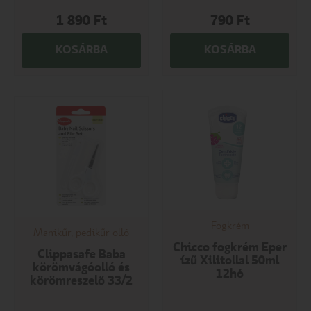
1 890
Ft
790
Ft
KOSÁRBA
KOSÁRBA
Fogkrém
Manikűr, pedikűr olló
Chicco fogkrém Eper
Clippasafe Baba
ízű Xilitollal 50ml
körömvágóolló és
12hó
körömreszelő 33/2