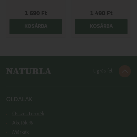
1 690
Ft
1 490
Ft
KOSÁRBA
KOSÁRBA
Ugrás fel
OLDALAK
Összes termék
Akciók %
Márkák