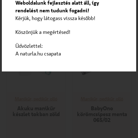
Weboldalunk fejlesztés alatt áll, így
2 590
Ft
790
Ft
rendelést nem tudunk fogadni!
KOSÁRBA
KOSÁRBA
Kérjük, hogy látogass vissza később!
Köszönjük a megértésed!
Üdvözlettel:
A naturla.hu csapata
Manikűr, pedikűr olló
Manikűr, pedikűr olló
Akuku manikűr
BabyOno
készlet tokban zöld
körömcsipesz menta
065/02