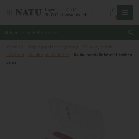
Ingyenes szállítás
30 000 Ft vásárlás felett!
0
Kezdőlap
–
Szépségápolás és egészség
–
Manikűr, pedikűr,
műköröm
–
Manikűr, pedikűr olló
–
Akuku manikűr készlet tokban
piros