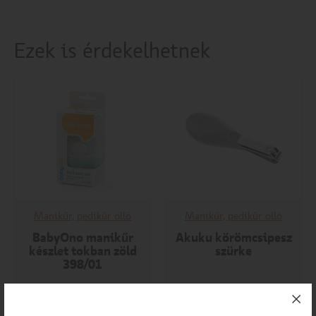
Ezek is érdekelhetnek
Manikűr, pedikűr olló
Manikűr, pedikűr olló
BabyOno manikűr
Akuku körömcsipesz
készlet tokban zöld
szürke
398/01