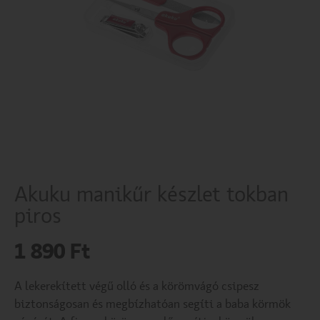
Akuku manikűr készlet tokban
piros
1 890
Ft
A lekerekített végű olló és a körömvágó csipesz
biztonságosan és megbízhatóan segíti a baba körmök