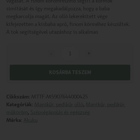
vágását. A finom körömreszelő segíti a körmök
simítását és így megakadályozza, hogy a baba
megkarcolja magát. Az olló lekerekített vége
kifejezetten a kisbaba apró, finom körméhez készültek.
A tok segítségével utazáshoz is alkalmas
-
+
KOSÁRBA TESZEM
Cikkszám:
MTTF-M5907644000425
Kategóriák:
Manikűr, pedikűr olló
,
Manikűr, pedikűr,
műköröm
,
Szépségápolás és egészség
Márka:
Akuku