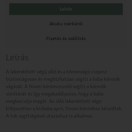
Leírás
Akuku márkáról
Fizetés és szállítás
Leírás
A lekerekített végű olló és a körömvágó csipesz
biztonságosan és megbízhatóan segíti a baba körmök
vágását. A finom körömreszelő segíti a körmök
simítását és így megakadályozza, hogy a baba
megkarcolja magát. Az olló lekerekített vége
kifejezetten a kisbaba apró, finom körméhez készültek.
A tok segítségével utazáshoz is alkalmas