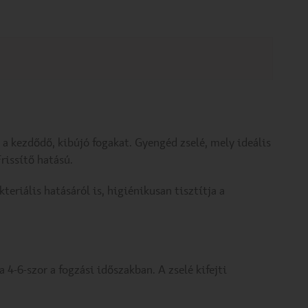
s a kezdődő, kibújó fogakat. Gyengéd zselé, mely ideális
Frissítő hatású.
teriális hatásáról is, higiénikusan tisztítja a
4-6-szor a fogzási időszakban. A zselé kifejti