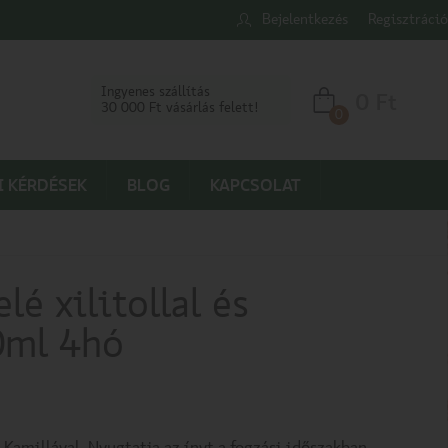
Bejelentkezés
Regisztráció
Ingyenes szállítás
0
Ft
30 000 Ft vásárlás felett!
0
I KÉRDÉSEK
BLOG
KAPCSOLAT
lé xilitollal és
0ml 4hó