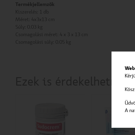
Termékjellemzők
Kiszerelés: 1 db
Méret: 4x3x13 cm
Súly: 0.03 kg
Csomagolási méret: 4 x 3 x 13 cm
Csomagolási súly: 0.05 kg
Webo
Kérj
Ezek is érdekelhetnek
Kösz
Üdvö
A na