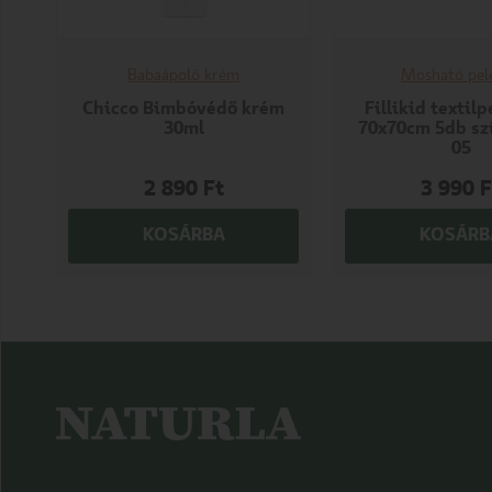
Babaápoló krém
Mosható pel
Chicco Bimbóvédő krém
Fillikid textil
30ml
70x70cm 5db sz
05
2 890
Ft
3 990
F
KOSÁRBA
KOSÁRB