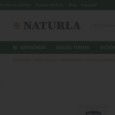
Fizetés és szállítás
Gyakori kérdések
Blog
Kapcsolat
KATEGÓRIÁK
ÖSSZES TERMÉK
AKCIÓK
Kezdőlap
–
Baba, mama
–
Babaápolás
–
Babakozmetik