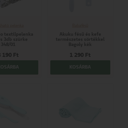
ható pelenka
Babafésű
 textilpelenka
Akuku fésű és kefe
es 3db szürke
természetes sörtékkel
348/01
Bagoly kék
3 190
Ft
1 290
Ft
KOSÁRBA
KOSÁRBA