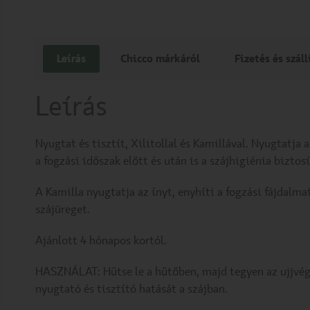
Leírás
Chicco márkáról
Fizetés és száll
Leírás
Nyugtat és tisztít, Xilitollal és Kamillával. Nyugtatja 
a fogzási időszak előtt és után is a szájhigiénia biztos
A Kamilla nyugtatja az ínyt, enyhíti a fogzási fájdalmat
szájüreget.
Ajánlott 4 hónapos kortól.
HASZNÁLAT: Hűtse le a hűtőben, majd tegyen az ujjvégre 
nyugtató és tisztító hatását a szájban.