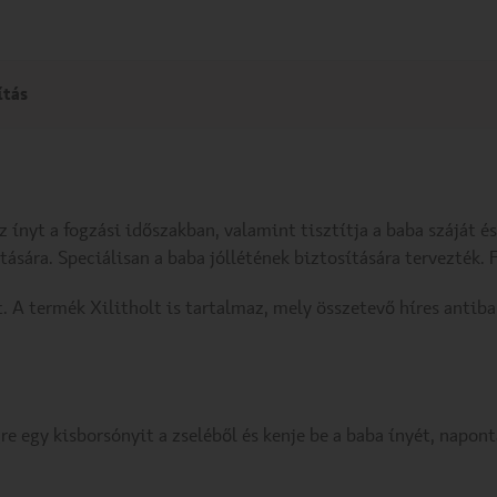
ítás
az ínyt a fogzási időszakban, valamint tisztítja a baba száját é
ítására. Speciálisan a baba jóllétének biztosítására tervezték. 
. A termék Xilitholt is tartalmaz, mely összetevő híres antibak
egy kisborsónyit a zseléből és kenje be a baba ínyét, naponta 