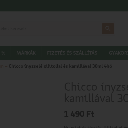
 %
MÁRKÁK
FIZETÉS ÉS SZÁLLÍTÁS
GYAKOR
um
–
Chicco ínyzselé xilitollal és kamillával 30ml 4hó
Chicco ínyzse
kamillával 3
1 490
Ft