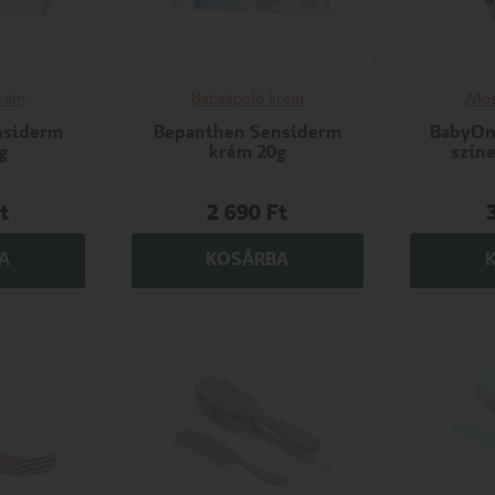
krém
Babaápoló krém
Mos
nsiderm
Bepanthen Sensiderm
BabyOno
g
krém 20g
szín
t
2 690
Ft
A
KOSÁRBA