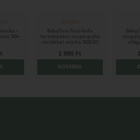
enka
Babafésű
pelenka –
BabyOno fésű-kefe
BabyO
ínes 304-
természetes szuperpuha
szuper
sörtékkel szürke 568/03
vilá
t
1 990
Ft
A
KOSÁRBA