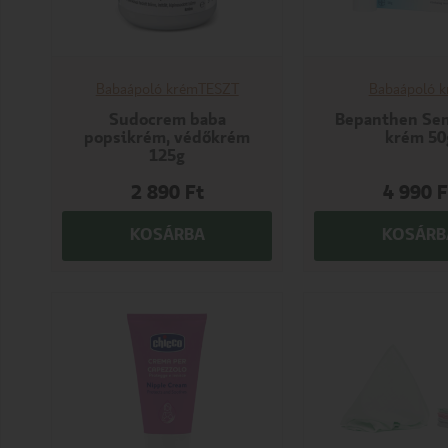
Babaápoló krém
TESZT
Babaápoló 
Sudocrem baba
Bepanthen Se
popsikrém, védőkrém
krém 50
125g
2 890
Ft
4 990
F
KOSÁRBA
KOSÁRB