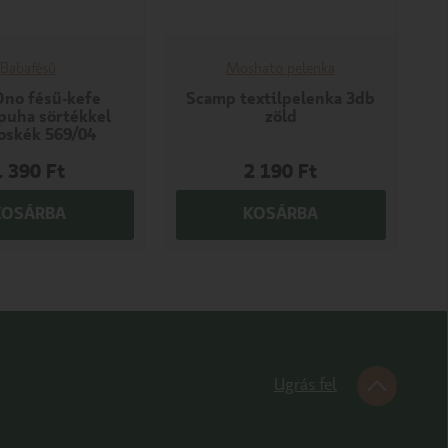
Babafésű
Mosható pelenka
no fésű-kefe
Scamp textilpelenka 3db
puha sörtékkel
zöld
goskék 569/04
1 390
Ft
2 190
Ft
KOSÁRBA
KOSÁRBA
Ugrás fel