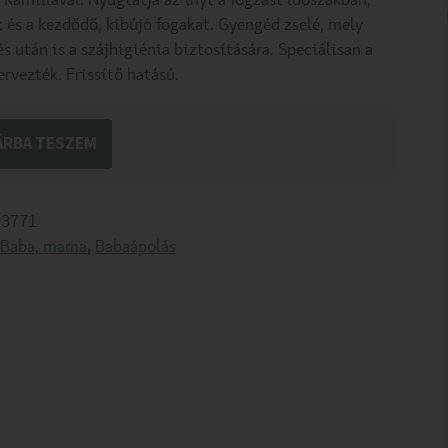
s Kamillával. Nyugtatja az ínyt a fogzási időszakban,
t és a kezdődő, kibújó fogakat. Gyengéd zselé, mely
és után is a szájhigiénia biztosítására. Speciálisan a
ervezték. Frissítő hatású.
ÁRBA TESZEM
3771
Baba, mama
,
Babaápolás