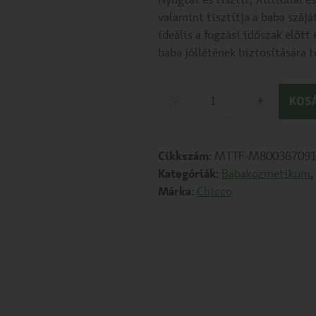
Nyugtat és tisztít, Xilitollal é
valamint tisztítja a baba szájá
ideális a fogzási időszak előtt 
baba jóllétének biztosítására t
-
+
KOS
Cikkszám:
MTTF-M800367091
Kategóriák:
Babakozmetikum
,
Márka:
Chicco