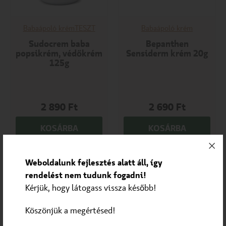
Babaápoló krém
TESZT
Babaápoló krém
Sudocrem baba
Bepanthen
popsikrém, védőkrém
Sensiderm krém 20g
125g
2 890
Ft
2 690
Ft
KOSÁRBA
KOSÁRBA
Weboldalunk fejlesztés alatt áll, így
rendelést nem tudunk fogadni!
Kérjük, hogy látogass vissza később!
Köszönjük a megértésed!