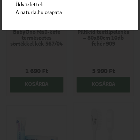
Üdvözlettel:
A naturla.hu csapata
Babafésű
Mosható pelenka
BabyOno fésű-kefe
Fillikid textilpelenka
természetes
– 80x80cm 10db
sörtékkel kék 567/04
fehér 909
1 690
Ft
5 990
Ft
KOSÁRBA
KOSÁRBA