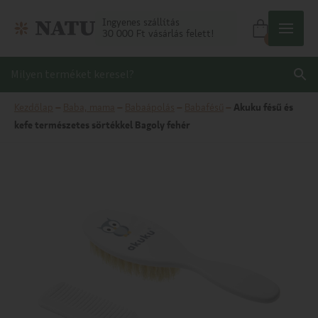
Ingyenes szállítás
30 000 Ft vásárlás felett!
0
Kezdőlap
–
Baba, mama
–
Babaápolás
–
Babafésű
–
Akuku fésű és
kefe természetes sörtékkel Bagoly fehér