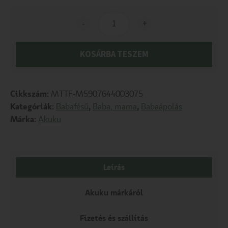
-
+
KOSÁRBA TESZEM
Cikkszám:
MTTF-M5907644003075
Kategóriák:
Babafésű
,
Baba, mama
,
Babaápolás
Márka:
Akuku
Leírás
Akuku márkáról
Fizetés és szállítás