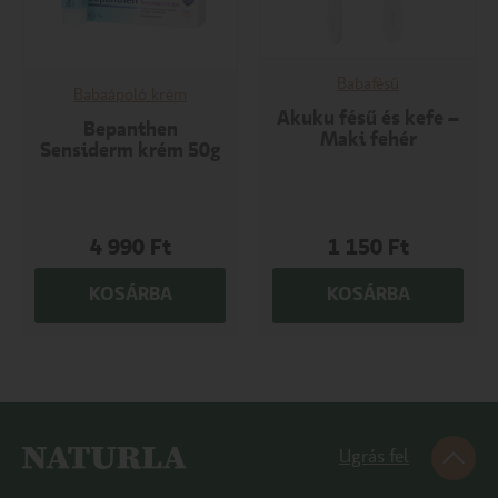
Babafésű
Babaápoló krém
Akuku fésű és kefe –
Bepanthen
Maki fehér
Sensiderm krém 50g
4 990
Ft
1 150
Ft
KOSÁRBA
KOSÁRBA
Ugrás fel